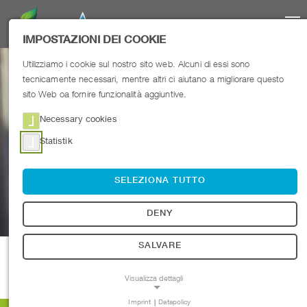
IMPOSTAZIONI DEI COOKIE
Utilizziamo i cookie sul nostro sito web. Alcuni di essi sono
IL MICRO CLEANER
tecnicamente necessari, mentre altri ci aiutano a migliorare questo
sito Web oa fornire funzionalità aggiuntive.
AZIENDE
Necessary cookies
Statistik
PRIVATI
SELEZIONA TUTTO
TEAM
DENY
REFERENZE
SALVARE
DORIS NEUMAIR
SHOP
PARTNER GERMANIA
Visualizza dettagli
Imprint
|
Datapolicy