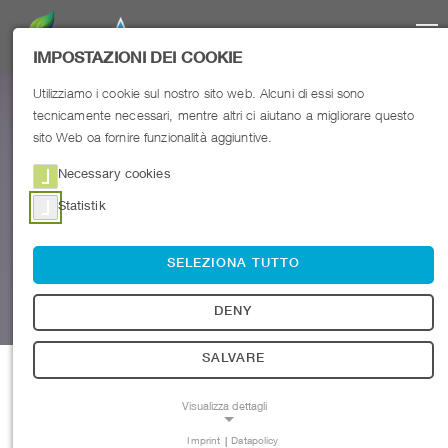
IMPOSTAZIONI DEI COOKIE
Utilizziamo i cookie sul nostro sito web. Alcuni di essi sono
IL MICRO CLEANER
tecnicamente necessari, mentre altri ci aiutano a migliorare questo
sito Web oa fornire funzionalità aggiuntive.
AZIENDE
Necessary cookies
Statistik
PRIVATI
SELEZIONA TUTTO
TEAM
DENY
REFERENZE
SALVARE
PATRIZIA
SHOP
CONSULENTE
Visualizza dettagli
T
+39 348 4810707
Imprint
|
Datapolicy