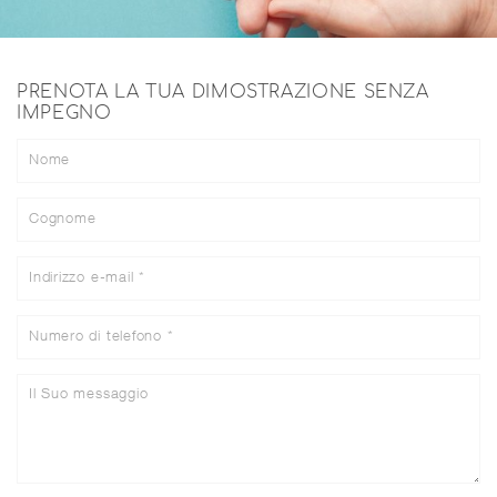
Name:
_ga
PRENOTA LA TUA DIMOSTRAZIONE SENZA
Provider:
IMPEGNO
Google LLC
Purpose:
Statistica
Cookie duration:
2 anni