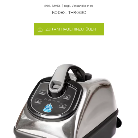
(inkl. MwSt. | zzgl. Versandkosten)
KODEX:
THR039C
ZUR ANFRAGE HINZUFÜGEN