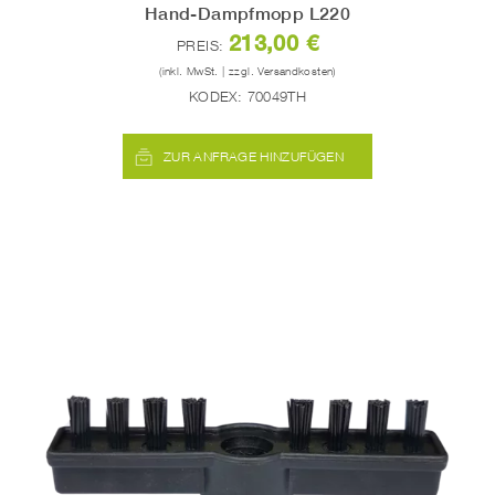
Hand-Dampfmopp L220
213,00 €
PREIS:
(inkl. MwSt. | zzgl. Versandkosten)
KODEX:
70049TH
ZUR ANFRAGE HINZUFÜGEN