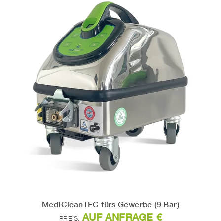
Google Analytics
Name:
_ga
Anbieter:
Google LLC
Zweck:
Statistik
Cookie Laufzeit:
2 Jahre
MediCleanTEC fürs Gewerbe (9 Bar)
AUF ANFRAGE €
PREIS: