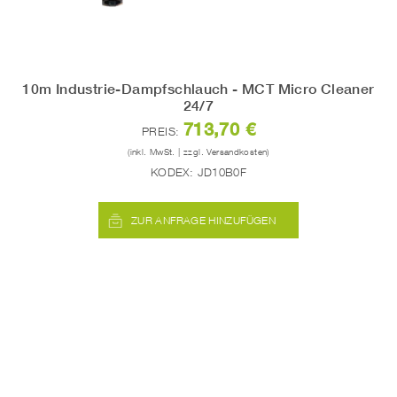
10m Industrie-Dampfschlauch - MCT Micro Cleaner
24/7
713,70 €
PREIS:
(inkl. MwSt. | zzgl. Versandkosten)
KODEX:
JD10B0F
ZUR ANFRAGE HINZUFÜGEN