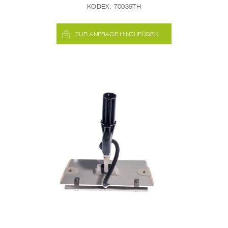
KODEX:
70039TH
ZUR ANFRAGE HINZUFÜGEN