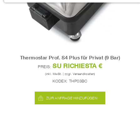
SHOP
Notwendige Cookies ermöglichen grundlegende Funktionen und
sind für die einwandfreie Funktion der Website erforderlich.
KONTAKT
Einverständnis-Cookie
Name:
cookie_consent
Zweck:
Thermostar Prof. S4 Plus für Privat (9 Bar)
Dieser Cookie speichert die ausgewählten Einverständnis-Optionen
SU RICHIESTA €
des Benutzers
PREIS:
(inkl. MwSt. | zzgl. Versandkosten)
Cookie Laufzeit:
KODEX:
THP03BC
1 Jahr
ZUR ANFRAGE HINZUFÜGEN
STATISTIK
Statistik Cookies erfassen Informationen anonym. Diese
Informationen helfen uns zu verstehen, wie unsere Besucher
unsere Website nutzen.