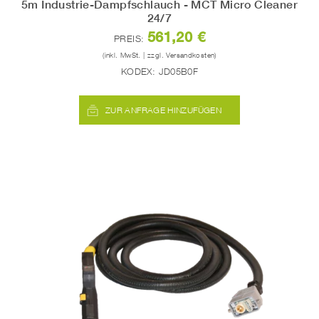
5m Industrie-Dampfschlauch - MCT Micro Cleaner
24/7
561,20 €
PREIS:
(inkl. MwSt. | zzgl. Versandkosten)
KODEX:
JD05B0F
ZUR ANFRAGE HINZUFÜGEN