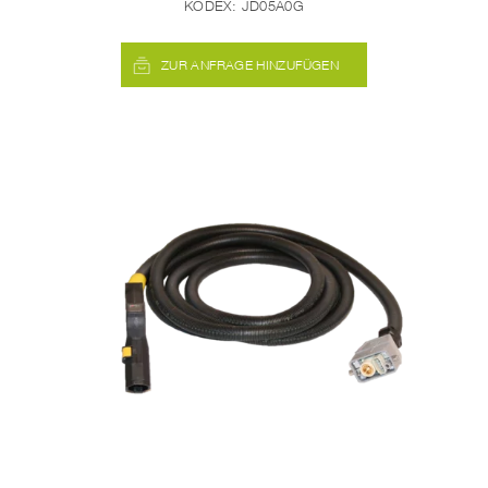
KODEX:
JD05A0G
ZUR ANFRAGE HINZUFÜGEN