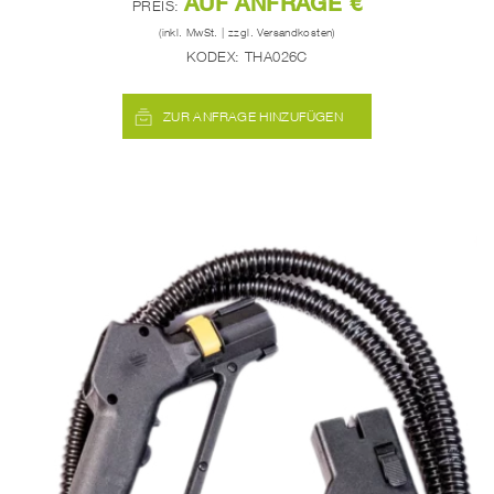
AUF ANFRAGE €
PREIS:
(inkl. MwSt. | zzgl. Versandkosten)
KODEX:
THA026C
ZUR ANFRAGE HINZUFÜGEN