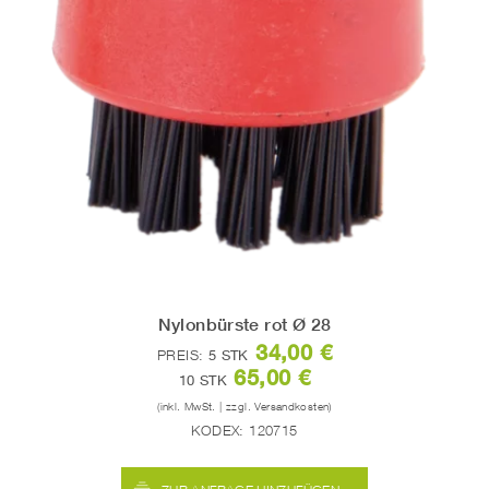
Nylonbürste rot Ø 28
34,00 €
PREIS:
5 STK
65,00 €
10 STK
(inkl. MwSt. | zzgl. Versandkosten)
KODEX:
120715