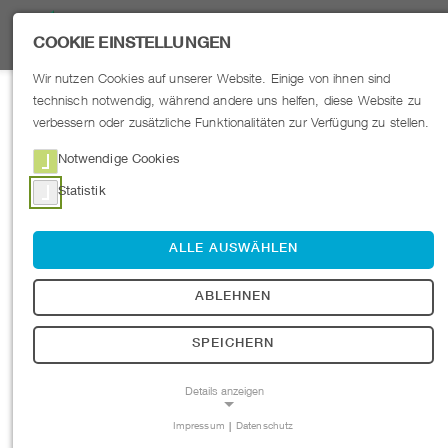
COOKIE EINSTELLUNGEN
Wir nutzen Cookies auf unserer Website. Einige von ihnen sind
DER MICROCLEANER
technisch notwendig, während andere uns helfen, diese Website zu
UNSERE PRODUKTE
verbessern oder zusätzliche Funktionalitäten zur Verfügung zu stellen.
UNTERNEHMEN
Notwendige Cookies
Statistik
PRIVAT
ALLE AUSWÄHLEN
B-VAP
ABLEHNEN
TEAM
SPEICHERN
Details anzeigen
REFERENZEN
Impressum
|
Datenschutz
NOTWENDIGE COOKIES