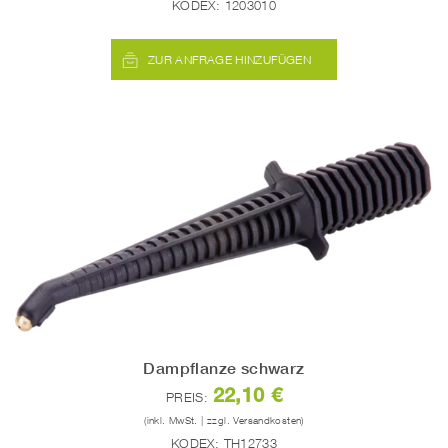
KODEX:
1203010
ZUR ANFRAGE HINZUFÜGEN
Dampflanze schwarz
22,10 €
PREIS:
(inkl. MwSt. | zzgl. Versandkosten)
KODEX:
TH12733